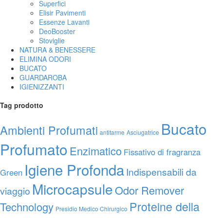
Superfici
Elisir Pavimenti
Essenze Lavanti
DeoBooster
Stoviglie
NATURA & BENESSERE
ELIMINA ODORI
BUCATO
GUARDAROBA
IGIENIZZANTI
Tag prodotto
Bucato
Ambienti Profumati
antitarme
Asciugatrice
Profumato
Enzimatico
Fissativo di fragranza
Igiene Profonda
Indispensabili da
Green
Microcapsule
Odor Remover
viaggio
Proteine della
Technology
Presidio Medico Chirurgico