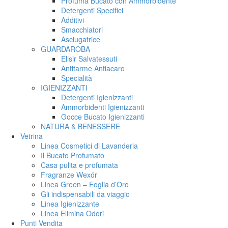
Profuma Bucato con Ammorbidente
Detergenti Specifici
Additivi
Smacchiatori
Asciugatrice
GUARDAROBA
Elisir Salvatessuti
Antitarme Antiacaro
Specialità
IGIENIZZANTI
Detergenti Igienizzanti
Ammorbidenti Igienizzanti
Gocce Bucato Igienizzanti
NATURA & BENESSERE
Vetrina
Linea Cosmetici di Lavanderia
Il Bucato Profumato
Casa pulita e profumata
Fragranze Wexór
Linea Green – Foglia d’Oro
Gli indispensabili da viaggio
Linea Igienizzante
Linea Elimina Odori
Punti Vendita