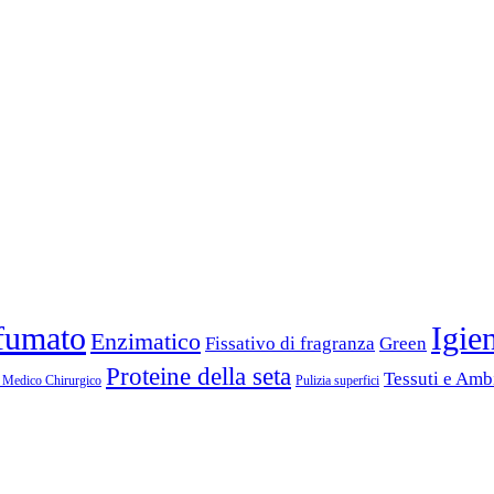
fumato
Igie
Enzimatico
Fissativo di fragranza
Green
Proteine della seta
Tessuti e Amb
o Medico Chirurgico
Pulizia superfici