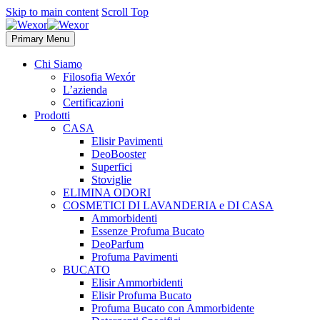
Skip to main content
Scroll Top
Primary Menu
Chi Siamo
Filosofia Wexór
L’azienda
Certificazioni
Prodotti
CASA
Elisir Pavimenti
DeoBooster
Superfici
Stoviglie
ELIMINA ODORI
COSMETICI DI LAVANDERIA e DI CASA
Ammorbidenti
Essenze Profuma Bucato
DeoParfum
Profuma Pavimenti
BUCATO
Elisir Ammorbidenti
Elisir Profuma Bucato
Profuma Bucato con Ammorbidente