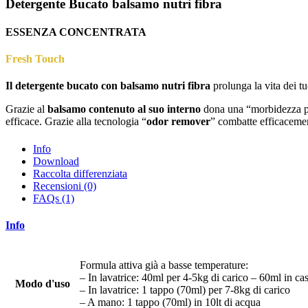
Detergente Bucato balsamo nutri fibra
ESSENZA CONCENTRATA
Fresh Touch
Il detergente bucato con balsamo nutri fibra
prolunga la vita dei t
Grazie al
balsamo contenuto al suo interno
dona una “morbidezza pro
efficace. Grazie alla tecnologia “
odor remover
” combatte efficacement
Info
Download
Raccolta differenziata
Recensioni (0)
FAQs (1)
Info
Formula attiva già a basse temperature:
– In lavatrice: 40ml per 4-5kg di carico – 60ml in ca
Modo d'uso
– In lavatrice: 1 tappo (70ml) per 7-8kg di carico
– A mano: 1 tappo (70ml) in 10lt di acqua