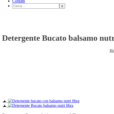
Contatti
Detergente Bucato balsamo nutr
H