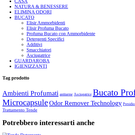
CASA
NATURA & BENESSERE
ELIMINA ODORI
BUCATO
Elisir Ammorbidenti
Elisir Profuma Bucato
Profuma Bucato con Ammorbidente
Detergenti Specifici
Additivi
Smacchiatori
Asciugatrice
GUARDAROBA
IGIENIZZANTI
Tag prodotto
Bucato Pro
Ambienti Profumati
antitarme
Asciugatrice
Microcapsule
Odor Remover Technology
Presidi
Trattamento Tende
Potrebbero interessarti anche