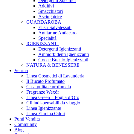
Detergenti Specifici
Additivi
Smacchiatori
Asciugatrice
GUARDAROBA
Elisir Salvatessuti
Antitarme Antiacaro
Specialità
IGIENIZZANTI
Detergenti Igienizzanti
Ammorbidenti Igienizzanti
Gocce Bucato Igienizzanti
NATURA & BENESSERE
Vetrina
Linea Cosmetici di Lavanderia
Il Bucato Profumato
Casa pulita e profumata
Fragranze Wexór
Linea Green – Foglia d’Oro
Gli indispensabili da viaggio
Linea Igienizzante
Linea Elimina Odori
Punti Vendita
Community
Blog