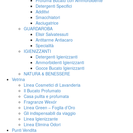
Profuma Bucato con Ammorbidente
Detergenti Specifici
Additivi
Smacchiatori
Asciugatrice
GUARDAROBA
Elisir Salvatessuti
Antitarme Antiacaro
Specialità
IGIENIZZANTI
Detergenti Igienizzanti
Ammorbidenti Igienizzanti
Gocce Bucato Igienizzanti
NATURA & BENESSERE
Vetrina
Linea Cosmetici di Lavanderia
Il Bucato Profumato
Casa pulita e profumata
Fragranze Wexór
Linea Green – Foglia d’Oro
Gli indispensabili da viaggio
Linea Igienizzante
Linea Elimina Odori
Punti Vendita