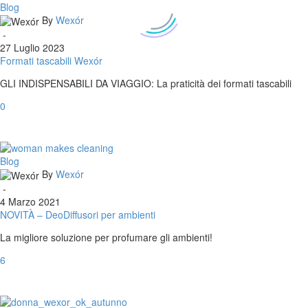
Formati
Blog
tascabili
By
Wexór
Wexór
-
27 Luglio 2023
Formati tascabili Wexór
GLI INDISPENSABILI DA VIAGGIO: La praticità dei formati tascabili
0
NOVITÀ
Blog
–
By
Wexór
DeoDiffusori
-
per
4 Marzo 2021
ambienti
NOVITÀ – DeoDiffusori per ambienti
La migliore soluzione per profumare gli ambienti!
6