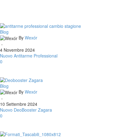
Nuovo
Blog
Antitarme
By
Wexór
Professional
-
4 Novembre 2024
Nuovo Antitarme Professional
0
Nuovo
Blog
DeoBooster
By
Wexór
Zagara
-
10 Settembre 2024
Nuovo DeoBooster Zagara
0