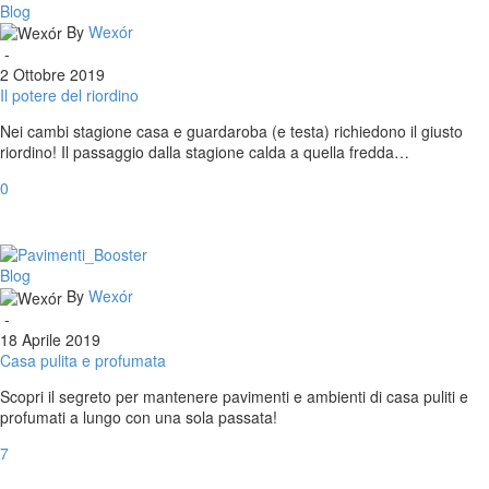
Il
Blog
potere
By
Wexór
del
-
riordino
2 Ottobre 2019
Il potere del riordino
Nei cambi stagione casa e guardaroba (e testa) richiedono il giusto
riordino! Il passaggio dalla stagione calda a quella fredda…
0
Casa
Blog
pulita
By
Wexór
e
-
profumata
18 Aprile 2019
Casa pulita e profumata
Scopri il segreto per mantenere pavimenti e ambienti di casa puliti e
profumati a lungo con una sola passata!
7