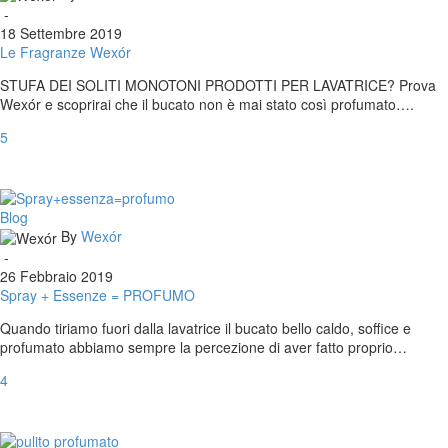
Wexór
-
18 Settembre 2019
Le Fragranze Wexór
STUFA DEI SOLITI MONOTONI PRODOTTI PER LAVATRICE? Prova
Wexór e scoprirai che il bucato non è mai stato così profumato….
5
Spray
Blog
+
By
Wexór
Essenze
-
=
26 Febbraio 2019
PROFUMO
Spray + Essenze = PROFUMO
Quando tiriamo fuori dalla lavatrice il bucato bello caldo, soffice e
profumato abbiamo sempre la percezione di aver fatto proprio…
4