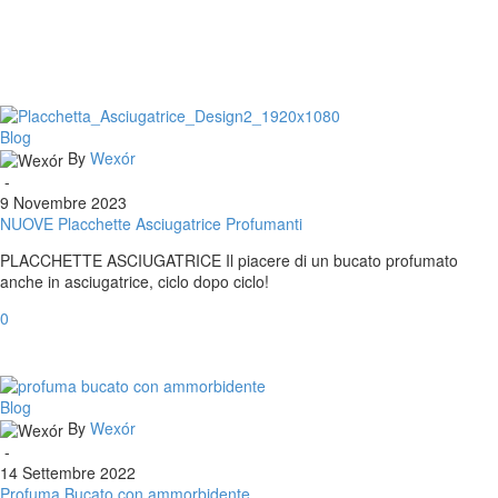
NUOVE
Blog
Placchette
By
Wexór
Asciugatrice
-
Profumanti
9 Novembre 2023
NUOVE Placchette Asciugatrice Profumanti
PLACCHETTE ASCIUGATRICE Il piacere di un bucato profumato
anche in asciugatrice, ciclo dopo ciclo!
0
Profuma
Blog
Bucato
By
Wexór
con
-
ammorbidente
14 Settembre 2022
Profuma Bucato con ammorbidente