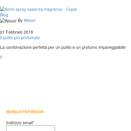
Il
Blog
pulito
By
Wexór
più
-
profumato
21 Febbraio 2018
Il pulito più profumato
La combinazione perfetta per un pulito e un profumo impareggiabile
0
NEWSLETTER WEXÓR
Indirizzo email*