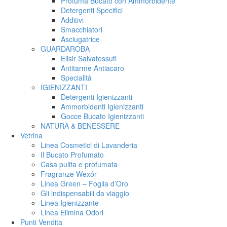
Profuma Bucato con Ammorbidente
Detergenti Specifici
Additivi
Smacchiatori
Asciugatrice
GUARDAROBA
Elisir Salvatessuti
Antitarme Antiacaro
Specialità
IGIENIZZANTI
Detergenti Igienizzanti
Ammorbidenti Igienizzanti
Gocce Bucato Igienizzanti
NATURA & BENESSERE
Vetrina
Linea Cosmetici di Lavanderia
Il Bucato Profumato
Casa pulita e profumata
Fragranze Wexór
Linea Green – Foglia d’Oro
Gli indispensabili da viaggio
Linea Igienizzante
Linea Elimina Odori
Punti Vendita