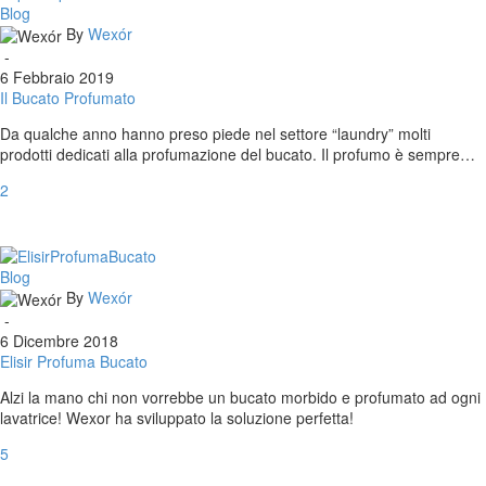
Il
Blog
Bucato
By
Wexór
Profumato
-
6 Febbraio 2019
Il Bucato Profumato
Da qualche anno hanno preso piede nel settore “laundry” molti
prodotti dedicati alla profumazione del bucato. Il profumo è sempre…
2
Elisir
Blog
Profuma
By
Wexór
Bucato
-
6 Dicembre 2018
Elisir Profuma Bucato
Alzi la mano chi non vorrebbe un bucato morbido e profumato ad ogni
lavatrice! Wexor ha sviluppato la soluzione perfetta!
5