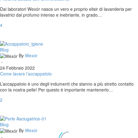
Dai laboratori Wexór nasce un vero e proprio elisir di lavanderia per
lavatrici dal profumo intenso e inebriante, in grado…
4
Come
Blog
lavare
By
Wexór
l’accappatoio
-
24 Febbraio 2022
Come lavare l’accappatoio
L’accappatoio è uno degli indumenti che stanno a più stretto contatto
con la nostra pelle! Per questo è importante mantenerlo…
2
NUOVE
Blog
Perle
By
Wexór
Profumanti
-