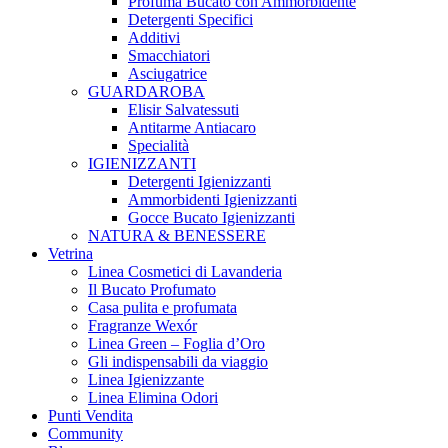
Profuma Bucato con Ammorbidente
Detergenti Specifici
Additivi
Smacchiatori
Asciugatrice
GUARDAROBA
Elisir Salvatessuti
Antitarme Antiacaro
Specialità
IGIENIZZANTI
Detergenti Igienizzanti
Ammorbidenti Igienizzanti
Gocce Bucato Igienizzanti
NATURA & BENESSERE
Vetrina
Linea Cosmetici di Lavanderia
Il Bucato Profumato
Casa pulita e profumata
Fragranze Wexór
Linea Green – Foglia d’Oro
Gli indispensabili da viaggio
Linea Igienizzante
Linea Elimina Odori
Punti Vendita
Community