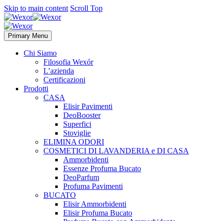
Skip to main content
Scroll Top
Primary Menu
Chi Siamo
Filosofia Wexór
L’azienda
Certificazioni
Prodotti
CASA
Elisir Pavimenti
DeoBooster
Superfici
Stoviglie
ELIMINA ODORI
COSMETICI DI LAVANDERIA e DI CASA
Ammorbidenti
Essenze Profuma Bucato
DeoParfum
Profuma Pavimenti
BUCATO
Elisir Ammorbidenti
Elisir Profuma Bucato