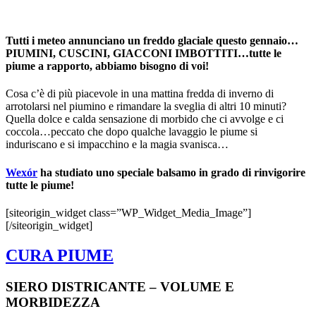
Tutti i meteo annunciano un freddo glaciale questo gennaio…
PIUMINI, CUSCINI, GIACCONI IMBOTTITI…tutte le
piume a rapporto, abbiamo bisogno di voi!
Cosa c’è di più piacevole in una mattina fredda di inverno di
arrotolarsi nel piumino e rimandare la sveglia di altri 10 minuti?
Quella dolce e calda sensazione di morbido che ci avvolge e ci
coccola…peccato che dopo qualche lavaggio le piume si
induriscano e si impacchino e la magia svanisca…
Wexór
ha studiato uno speciale balsamo in grado di rinvigorire
tutte le piume!
[siteorigin_widget class=”WP_Widget_Media_Image”]
[/siteorigin_widget]
CURA PIUME
SIERO DISTRICANTE – VOLUME E
MORBIDEZZA